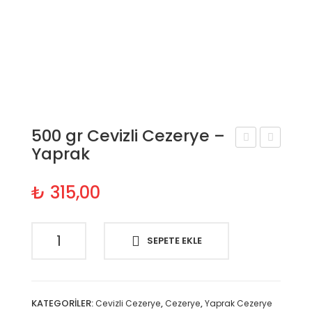
500 gr Cevizli Cezerye –
Yaprak
kg
00
Ce
gr
₺
315,00
vizli
Ce
Ce
vizli
500
zer
Ce
SEPETE EKLE
gr
ye
zer
Cevizli
–
ye
Cezerye
Ya
–
–
KATEGORILER:
,
,
Cevizli Cezerye
Cezerye
Yaprak Cezerye
Yaprak