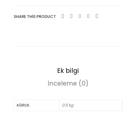
pra
Dili
adet
k
m
SHARE THIS PRODUCT
Ek bilgi
İnceleme (0)
0.5 kg
AĞIRLIK