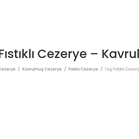
 Fıstıklı Cezerye – Kavr
Cezerye
/
Kavrulmuş Cezerye
/
Fıstıklı Cezerye
/
1 kg Fıstıklı Ceze