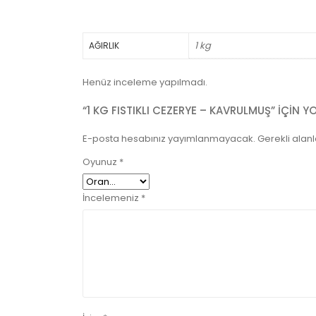
1 kg
AĞIRLIK
Henüz inceleme yapılmadı.
“1 KG FISTIKLI CEZERYE – KAVRULMUŞ” IÇIN Y
E-posta hesabınız yayımlanmayacak.
Gerekli alan
Oyunuz
*
İncelemeniz
*