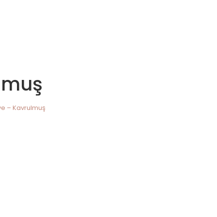
ulmuş
rye – Kavrulmuş