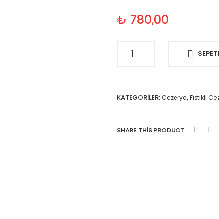
₺
780,00
1
SEPETE
kg
Fıstıklı
Cezerye
-
KATEGORILER:
,
Cezerye
Fıstıklı C
Kavrulmuş
adet
SHARE THIS PRODUCT