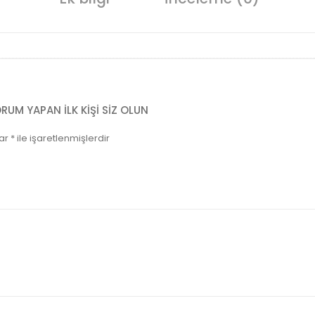
ORUM YAPAN ILK KIŞI SIZ OLUN
lar
*
ile işaretlenmişlerdir