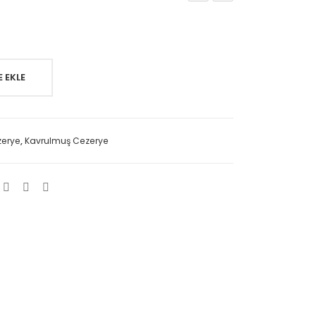
00
00
gr
gr
Fın
Fıstı
dıklı
klı
 EKLE
Ce
Ce
zer
zer
ye
ye
,
ezerye
Kavrulmuş Cezerye
–
–
Kav
Kav
rul
rul
mu
mu
ş
ş